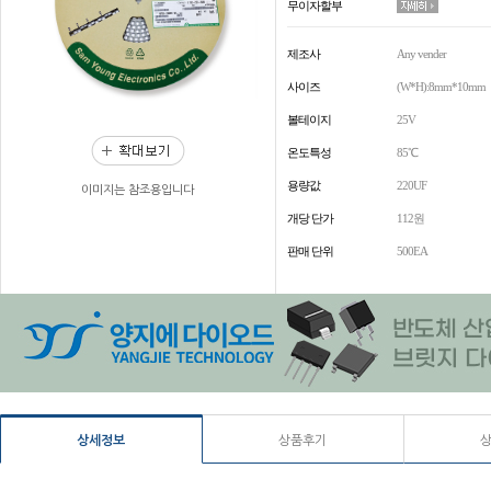
무이자할부
제조사
Any vender
사이즈
(W*H):8mm*10mm
볼테이지
25V
온도특성
85℃
용량값
220UF
이미지는 참조용입니다
개당 단가
112원
판매 단위
500EA
상세정보
상품후기