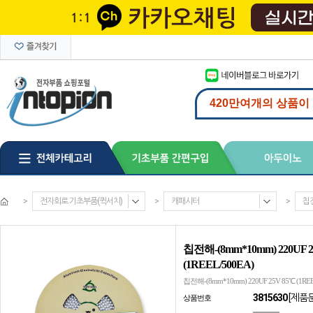
>
전자회로 기초부품(퀵서치)
>
캐패시터
>
칩
칩전해-(8mm*10mm) 220UF 2
(1REEL/500EA)
칩전해-(8mm*10mm) 220UF 25V 85℃ (1REE
3815630
[제품
상품번호