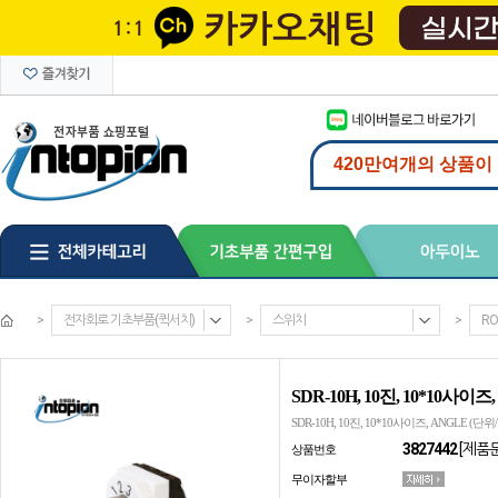
>
전자회로 기초부품(퀵서치)
>
스위치
>
RO
SDR-10H, 10진, 10*10사이즈
SDR-10H, 10진, 10*10사이즈, ANGLE (단위/
3827442
[제품
상품번호
무이자할부