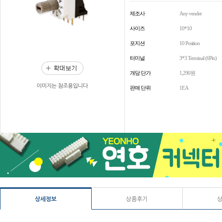
제조사
Any vender
사이즈
10*10
포지션
10 Position
터미널
3*3 Terminal (6Pin)
개당 단가
1,290원
이미지는 참조용입니다
판매 단위
1EA
상세정보
상품후기