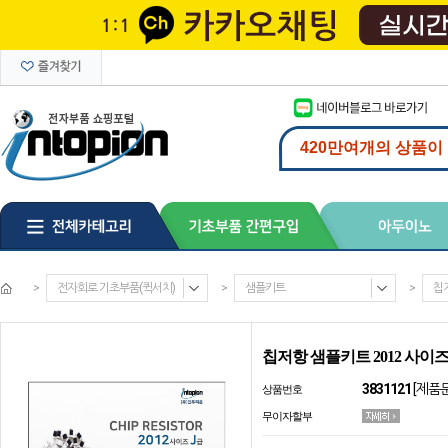
>
전자회로 기초부품(퀵서치)
>
샘플키트
>
칩
칩저항 샘플키트 2012 사이즈 
3831121
[제품
상품번호
무이자할부