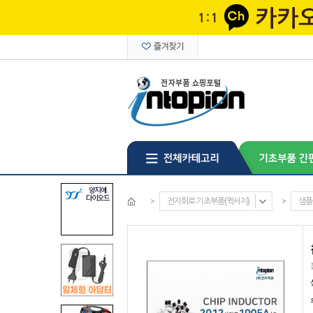
>
전자회로 기초부품(퀵서치)
>
샘플