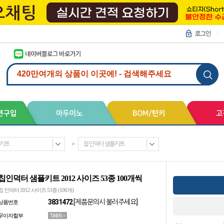
키트
>
칩인덕터 샘플키트
칩인덕터 샘플키트 2012 사이즈 53종 100개씩
칩 인덕터 2012 사이즈 53종 (100개)
3831472
[제품문의시 불러주세요]
상품번호
무이자할부