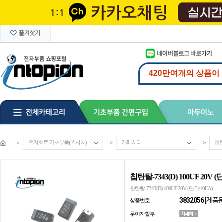
>
전자회로 기초부품(퀵서치)
>
캐패시터
>
칩
칩탄탈-7343(D) 100UF 20V (
칩탄탈-7343(D) 100UF 20V (단위/10EA)
3832056
[제품
상품번호
무이자할부