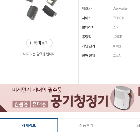
제조사
Any vender
사이즈
7343(D)
볼테이지
20V
용량값
100UF
개당 단가
800원
이미지는 참조용입니다
판매 단위
20EA
상세정보
상품후기