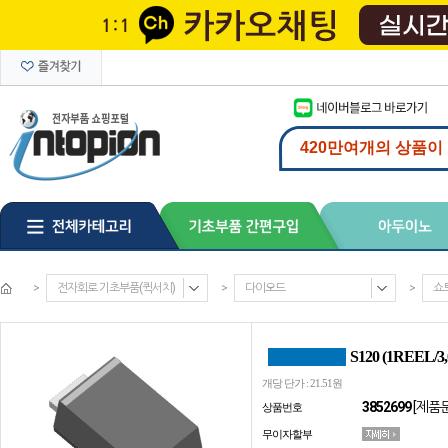
>
전자회로 기초부품(퀵서치)
>
다이오드
>
쇼
S120 (1REEL/3
개당 단가 : 21.51원
3852699
[제품
상품번호
무이자할부