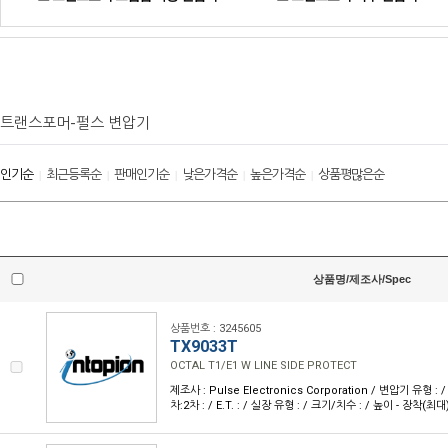
트랜스포머-펄스 변압기
인기순
최근등록순
판매인기순
낮은가격순
높은가격순
상품평많은순
|
|
|
|
|
상품명/제조사/Spec
상품번호 : 3245605
TX9033T
OCTAL T1/E1 W LINE SIDE PROTECT
제조사 : Pulse Electronics Corporation / 변압기 유형 : 
차:2차 : / E.T. : / 실장 유형 : / 크기/치수 : / 높이 - 장착(최대)