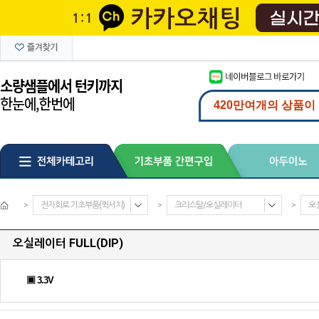
>
전자회로 기초부품(퀵서치)
>
크리스탈/오실레이터
>
오실
오실레이터 FULL(DIP)
▣ 3.3V