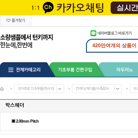
>
전자회로 기초부품(퀵서치)
>
컨넥터/케이블/수축튜브
>
박
박스헤더
▣ 2.00mm Pitch