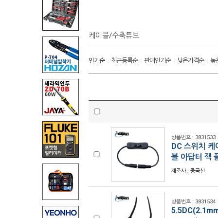
케이블/수축튜브
인기순
최근등록순
판매인기순
낮은가격순
높
|
|
|
|
상품번호 : 3831533
DC 스위치 케
블 아답터 잭 플
제조사 : 중국산
상품번호 : 3831534
5.5DC(2.1