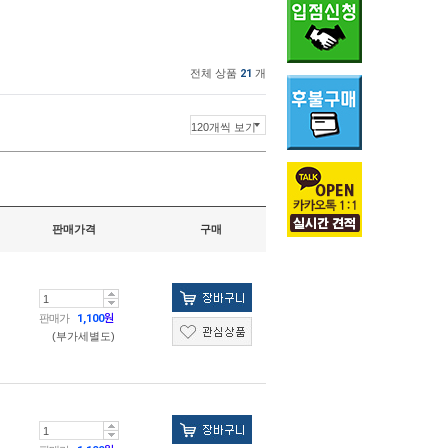
전체 상품
21
개
판매가격
구매
판매가
1,100
원
(부가세별도)