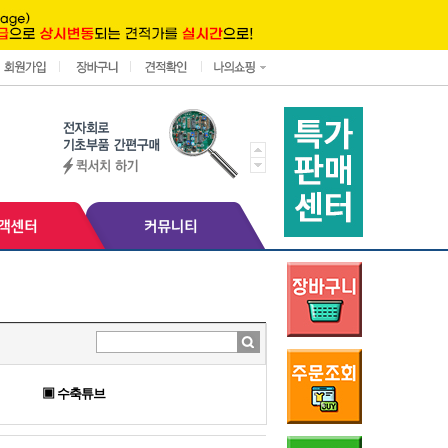
▣ 수축튜브