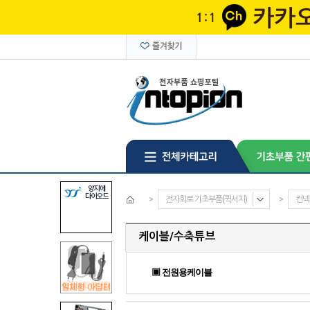
>
전자회로 기초부품(퀵서치)
>
컨넥
케이블/수축튜브
▣ 전원용케이블