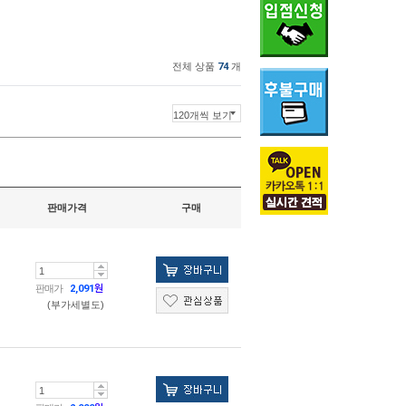
전체 상품
74
개
판매가격
구매
판매가
2,091
원
(부가세별도)