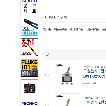
TOGGLE 스위치
인기순
최근등록순
판매인기순
낮은가격순
높
|
|
|
|
상품번호 : 3831502
도원전기 3핀 2
DWT-3210C)
제조사 : 국산
상품번호 : 3831503
도원전기 2핀 2