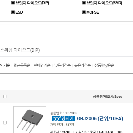
▣ 브릿지 다이오드(DIP)
▣ 브릿지 다이오드(SMD)
▣ ESD
▣ MOFSET
스위칭 다이오드(DIP)
인기순
최근등록순
판매인기순
낮은가격순
높은가격순
상품평많은순
|
|
|
|
|
상품명/제조사/Spec
상품번호 : 3852089
GBJ2006 (단위/10EA)
개당 단가 : 517원
제조사 : YANGJIE / 원산지 : 중국 / PACKAGE : 6KBJ