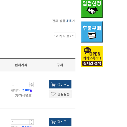
전체 상품
315
개
판매가격
구매
판매가
7,182
원
(부가세별도)