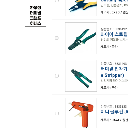
딥저항, 딥콘덴서, I
제조사 : EXSO / 원
상품번호 : 3831492
와이어 스트립퍼 
전선의 피복을 벗기는
제조사 : 국산
상품번호 : 3831493
터미널 압착기+와
e Stripper)
압착기와 와이어스트
제조사 : 국산
상품번호 : 3833133
미니 글루건 JG
제조사 : JAYA / 원