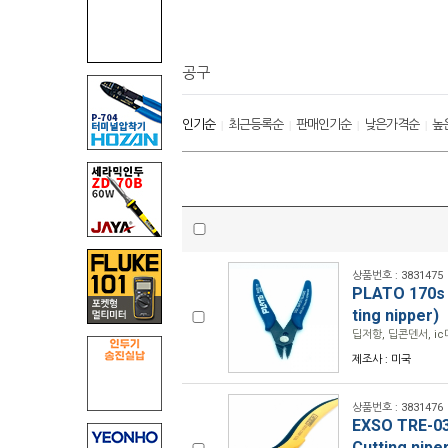
공구
인기순
최근등록순
판매인기순
낮은가격순
높
|
|
|
|
상품번호 : 3831475
PLATO 170
ting nipper)
딥저항, 딥콘덴서, i
제조사 : 미국
상품번호 : 3831476
EXSO TRE-
Cutting nipe