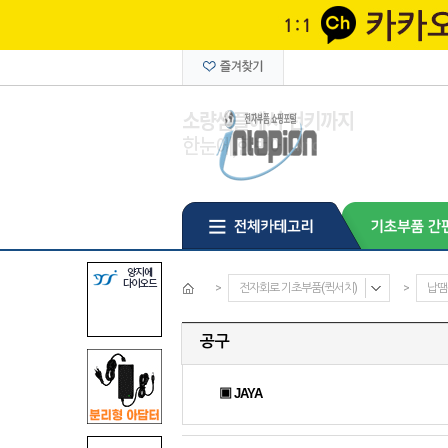
>
전자회로 기초부품(퀵서치)
>
납땜
공구
▣ JAYA