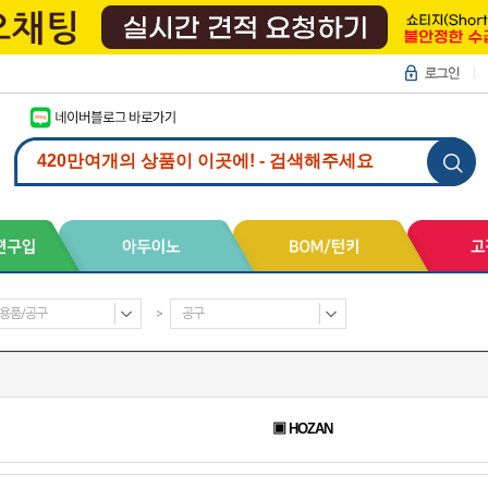
용품/공구
>
공구
▣ HOZAN