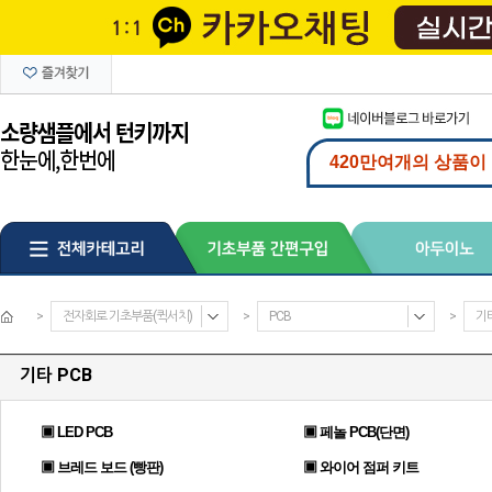
>
전자회로 기초부품(퀵서치)
>
PCB
>
기타
기타 PCB
▣ LED PCB
▣ 페놀 PCB(단면)
▣ 브레드 보드 (빵판)
▣ 와이어 점퍼 키트