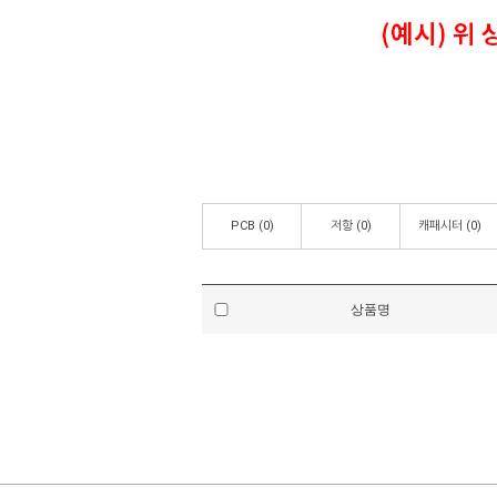
PCB
(0)
저항
(0)
캐패시터
(0)
상품명