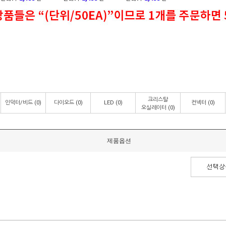
크리스탈
인덕터/비드
(0)
다이오드
(0)
LED
(0)
컨넥터
(0)
오실레이터
(0)
제품옵션