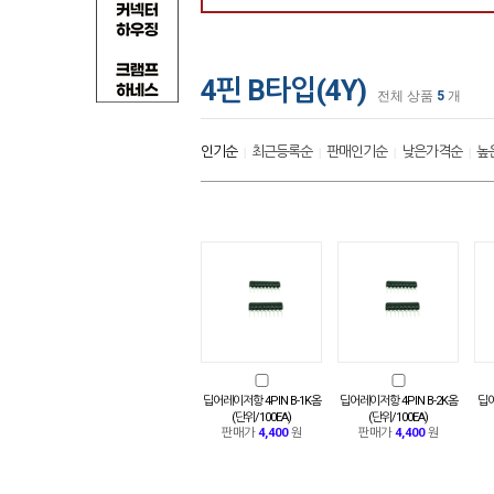
4핀 B타입(4Y)
전체 상품
5
개
인기순
최근등록순
판매인기순
낮은가격순
높
|
|
|
|
딥어레이저항 4PIN B-1K옴
딥어레이저항 4PIN B-2K옴
딥어
(단위/100EA)
(단위/100EA)
판매가
4,400
원
판매가
4,400
원