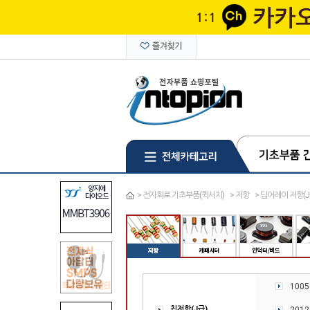
>
전자회로 기초부품(퀵서치)
>
저항
>
딥어레이 저항(J
1005
칩저항(J급)