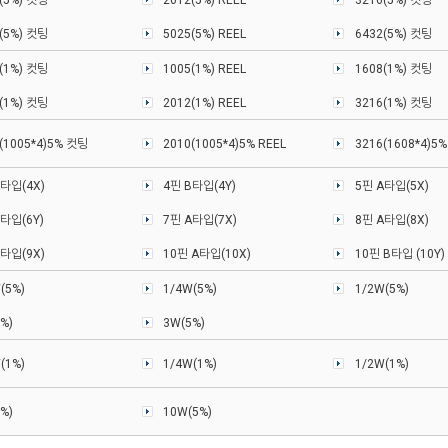
(5%) 컷팅
2012(5%) REEL
3216(5%) 컷팅
(5%) 컷팅
5025(5%) REEL
6432(5%) 컷팅
(1%) 컷팅
1005(1%) REEL
1608(1%) 컷팅
(1%) 컷팅
2012(1%) REEL
3216(1%) 컷팅
(1005*4)5% 컷팅
2010(1005*4)5% REEL
3216(1608*4)5
A타입(4X)
4핀 B타입(4Y)
5핀 A타입(5X)
B타입(6Y)
7핀 A타입(7X)
8핀 A타입(8X)
A타입(9X)
10핀 A타입(10X)
10핀 B타입 (10Y)
(5%)
1/4W(5%)
1/2W(5%)
%)
3W(5%)
(1%)
1/4W(1%)
1/2W(1%)
%)
10W(5%)