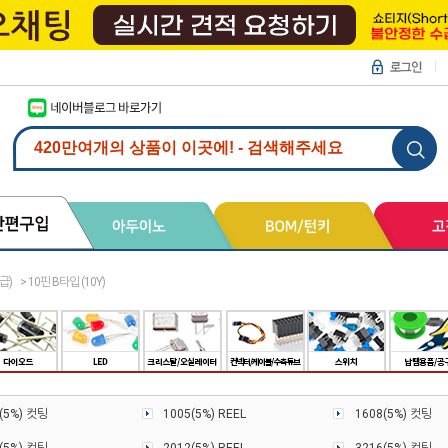
급)
>
10핀 B타입 (10Y)
(5%) 컷팅
1005(5%) REEL
1608(5%) 컷팅