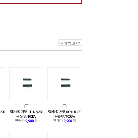
220
딥어레이저항 10PIN B-330
딥어레이저항 10PIN B-470
옴 (단위/100EA)
옴 (단위/100EA)
판매가
9,900
원
판매가
9,900
원