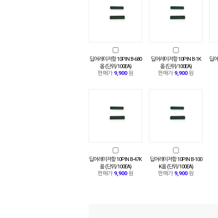
딥어레이저항 10PIN B-680
딥어레이저항 10PIN B-1K
딥어레
옴 (단위/100EA)
옴 (단위/100EA)
판매가
9,900
원
판매가
9,900
원
딥어레이저항 10PIN B-47K
딥어레이저항 10PIN B-100
옴 (단위/100EA)
K옴 (단위/100EA)
판매가
9,900
원
판매가
9,900
원