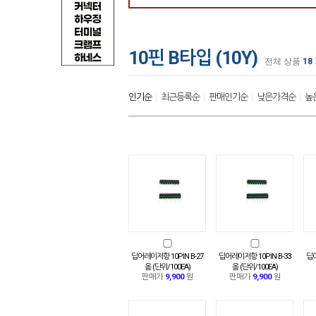
10핀 B타입 (10Y)
전체 상품
18
인기순
최근등록순
판매인기순
낮은가격순
높
|
|
|
|
딥어레이저항 10PIN B-27
딥어레이저항 10PIN B-33
딥어
옴 (단위/100EA)
옴 (단위/100EA)
판매가
9,900
원
판매가
9,900
원