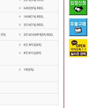
3216(5%) REEL
6432(5%) REEL
1608(1%) REEL
3216(1%) REEL
% 컷팅
3216(1608*4)5% REEL
6핀 A타입(6X)
8핀 B타입(8Y)
1W(5%)