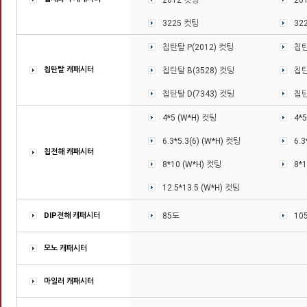
2012 컷팅
20
3225 컷팅
32
칩탄탈 P(2012) 컷팅
칩탄
칩탄탈 캐패시터
칩탄탈 B(3528) 컷팅
칩탄
칩탄탈 D(7343) 컷팅
칩탄
4*5 (W*H) 컷팅
4*5
6.3*5.3(6) (W*H) 컷팅
6.3
칩전해 캐패시터
8*10 (W*H) 컷팅
8*1
12.5*13.5 (W*H) 컷팅
DIP전해 캐패시터
85도
10
모노 캐패시터
마일러 캐패시터