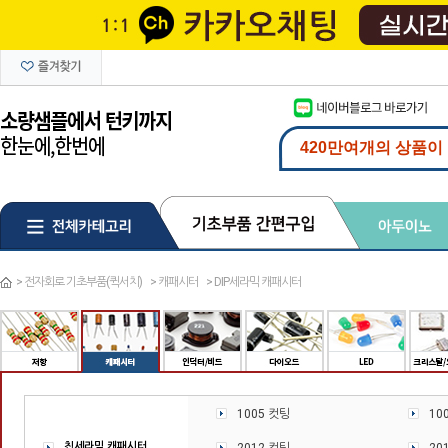
>
전자회로 기초부품(퀵서치)
>
캐패시터
>
DIP세라믹 캐패시터
1005 컷팅
10
칩세라믹 캐패시터