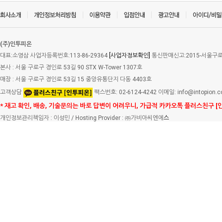
(주)인투피온
대표:소영삼 사업자등록번호:113-86-29364
[사업자정보확인]
통신판매신고:2015-서울구로-
본사 : 서울 구로구 경인로 53길 90 STX W-Tower 1307호
매장 : 서울 구로구 경인로 53길 15 중앙유통단지 다동 4403호
고객상담
팩스번호: 02-6124-4242 이메일: info@intopion.
* 재고 확인, 배송, 기술문의는 바로 답변이 어려우니, 가급적 카카오톡 플러스친구 [
개인정보관리책임자 : 이성민 / Hosting Provider : ㈜가비아씨엔에
스