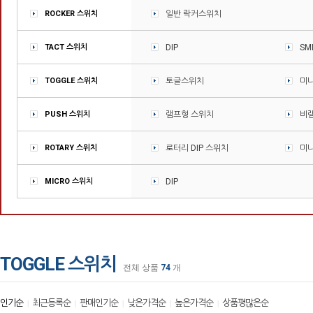
ROCKER 스위치
일반 락커스위치
TACT 스위치
DIP
SM
TOGGLE 스위치
토글스위치
미
PUSH 스위치
램프형 스위치
비
ROTARY 스위치
로터리 DIP 스위치
미니
MICRO 스위치
DIP
TOGGLE 스위치
전체 상품
74
개
인기순
최근등록순
판매인기순
낮은가격순
높은가격순
상품평많은순
|
|
|
|
|