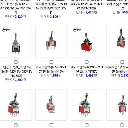
치 자동 복귀 (정격 125V 10
치 자동 복귀 (정격 125V 10
치 (정격 125V 16A / 250V 1
위치 Toggle Switc
A / 250V 6A DWT-3210SM
A / 250V 6A WJT-3210CM
0A DWT-3316S)
02
판매가
2,420
원
판매가
550
F)
F)
판매가
2,420
원
판매가
3,300
원
도원전기 3핀 3단 토글스위
미니 토글스위치 MS-102-A
미니 토글스위치 WTS-9203
미니 토글스위치 WT
치 (정격 125V 3A / 250V 2A
2T 3P 2단 (단위/1EA)
9P 2단 (단위/1EA)
6P 3단 (단위/
판매가
1,958
원
판매가
3,498
원
판매가
2,23
DTS-3303)
판매가
2,200
원