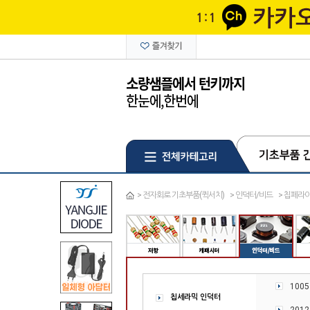
>
전자회로 기초부품(퀵서치)
>
인덕터/비드
>
칩페라이
100
칩세라믹 인덕터