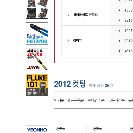
201
160
칩페라이트 인덕터
321
100
칩비드
201
451
2012 컷팅
전체 상품
26
개
인기순
최근등록순
판매인기순
낮은가격순
높
|
|
|
|