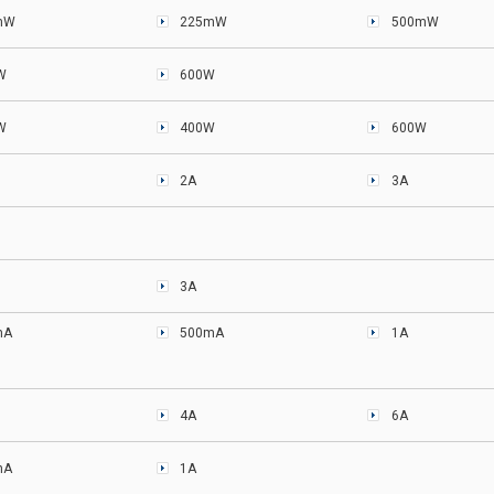
mW
225mW
500mW
W
600W
W
400W
600W
2A
3A
3A
mA
500mA
1A
4A
6A
mA
1A