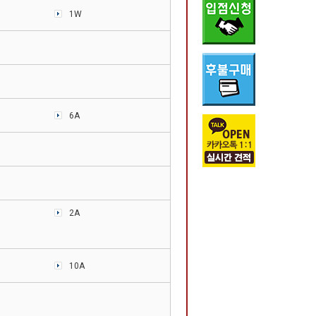
1W
6A
2A
10A