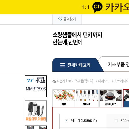
>
전자회로 기초부품(퀵서치)
>
다이오드
>
쇼트키 다이
제너 다이오드(DIP)
500