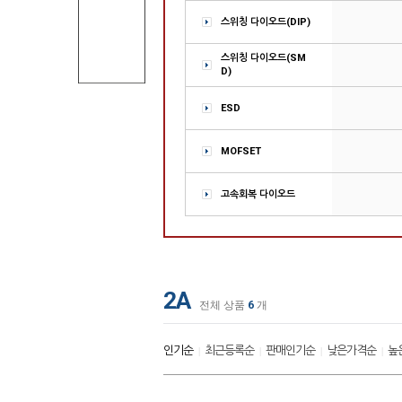
스위칭 다이오드(DIP)
스위칭 다이오드(SM
D)
ESD
MOFSET
고속회복 다이오드
2A
전체 상품
6
개
인기순
최근등록순
판매인기순
낮은가격순
높
|
|
|
|