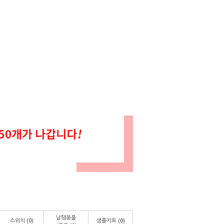
납땜용품
스위치
(0)
샘플키트
(0)