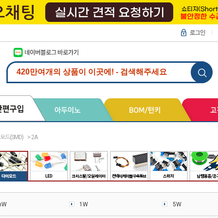
오드(SMD)
>
2A
mW
1W
5W