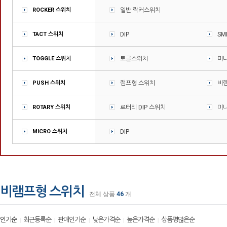
ROCKER 스위치
일반 락커스위치
TACT 스위치
DIP
SM
TOGGLE 스위치
토글스위치
미
PUSH 스위치
램프형 스위치
비
ROTARY 스위치
로터리 DIP 스위치
미니
MICRO 스위치
DIP
비램프형 스위치
전체 상품
46
개
인기순
최근등록순
판매인기순
낮은가격순
높은가격순
상품평많은순
|
|
|
|
|