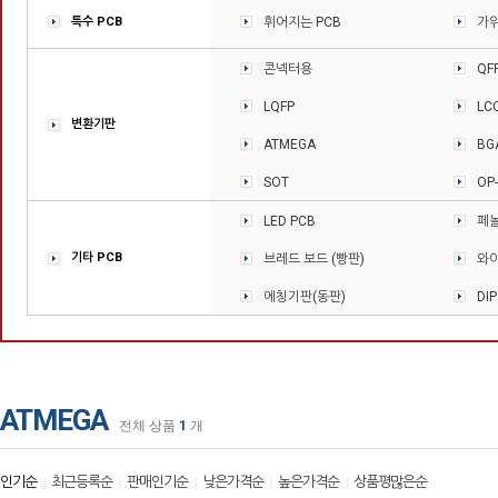
특수 PCB
휘어지는 PCB
가위
콘넥터용
QF
LQFP
LC
변환기판
ATMEGA
BG
SOT
OP
LED PCB
페놀
기타 PCB
브레드 보드 (빵판)
와이
에칭기판(동판)
DI
ATMEGA
전체 상품
1
개
인기순
최근등록순
판매인기순
낮은가격순
높은가격순
상품평많은순
|
|
|
|
|