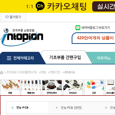
>
전자회로 기초부품(퀵서치)
>
PCB
>
변환기판
>
ATMEGA
만능 PCB
만능 PCB (양면)
만능