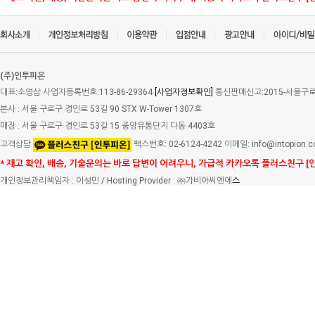
(주)인투피온
대표:소영삼 사업자등록번호:113-86-29364
[사업자정보확인]
통신판매신고:2015-서울구로-
본사 : 서울 구로구 경인로 53길 90 STX W-Tower 1307호
매장 : 서울 구로구 경인로 53길 15 중앙유통단지 다동 4403호
고객상담
팩스번호: 02-6124-4242 이메일: info@intopion.
* 재고 확인, 배송, 기술문의는 바로 답변이 어려우니, 가급적 카카오톡 플러스친구 [
개인정보관리책임자 : 이성민 / Hosting Provider : ㈜가비아씨엔에
스