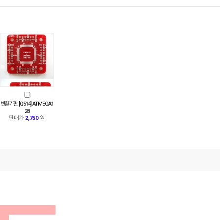
변환기판 [Q514] ATMEGA1
28
판매가
2,750
원